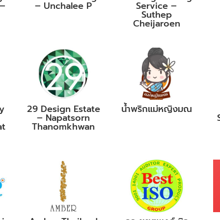
 –
– Unchalee P
Service –
Suthep
Cheijaroen
y
29 Design Estate
น้ำพริกแม่หญิงมณ
– Napatsorn
at
Thanomkhwan