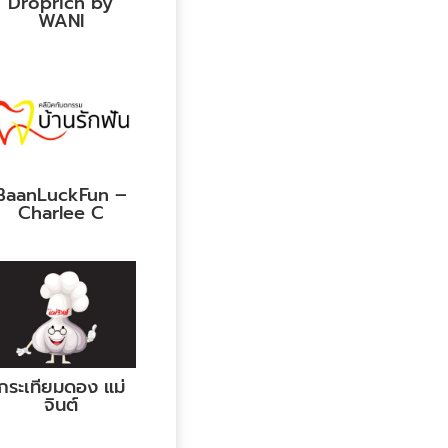
Droprich by
WANI
BaanLuckFun –
Charlee C
กระเทียมดอง แม่
จินต์