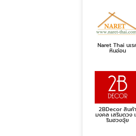
Naret Thai นเร
หินอ่อน
2BDecor สินค้
มงคล เสริมดวง 
ริมฮวงจุ้ย