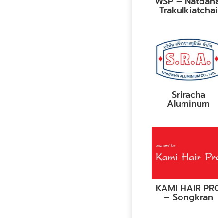
WSP – Natdana
Trakulkiatchai
Sriracha
Aluminum
KAMI HAIR PR
– Songkran