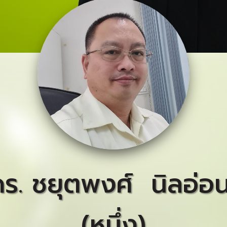
ดร. ชยุตพงศ์ นิลอ่อ
(หนึ่ง)