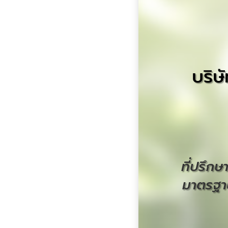
บริษ
ที่ปรึก
มาตรฐา