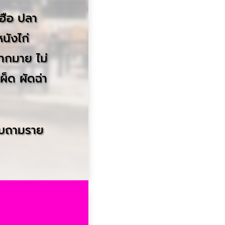
ฮือ ปลา
นังไก่
มากมาย ไม่
็ด ผัดฉ่า
สอบถามราย