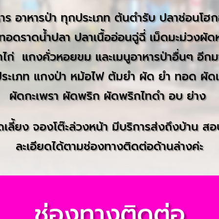
หาร อาหารป่า ทุกประเภท ต้นตำรับ ปลาช่อนโฮก
อดราดน้ำปลา ปลาเนื้ออ่อนฉู่ฉี่ เม็ดมะม่วงผัดห
าไก่ แกงคั่วหอยขม และเมนูอาหารป่าอื่นๆ อีก
นประเภท แกงป่า หม้อไฟ ต้มยำ ผัด ยำ ทอด ผัดเผ
ผัดกะเพรา ผัดพริก ผัดพริกไทดำ อบ ย่าง
ดเลี้ยง จองโต๊ะล่วงหน้า มีบริการส่งถึงบ้าน 
ละเอียดได้ตามช่องทางติดต่อด้านล่างค่ะ
ช่องทางติดต่อ