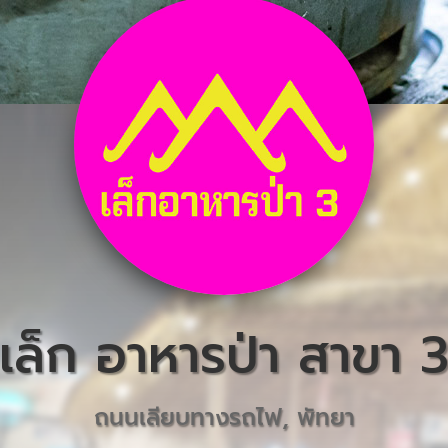
เล็ก อาหารป่า สาขา 
ถนนเลียบทางรถไฟ, พัทยา