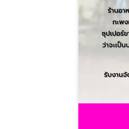
ร้านอา
กะพงท
ซุปเปอร์ข
ว่าจะเป็
รับงานจั