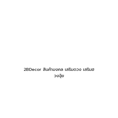
Flower Decoration Service
2BDecor สินค้ามงคล เสริมดวง เสริมฮ
วงจุ้ย