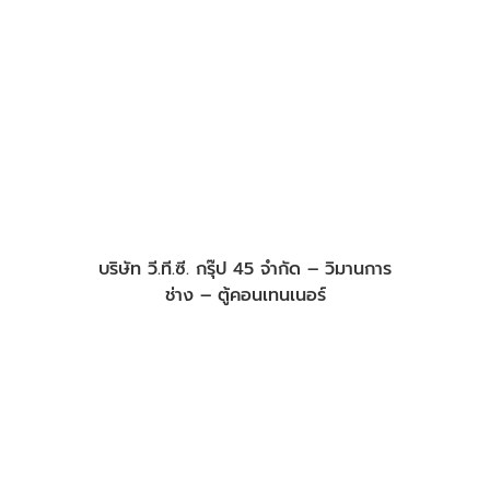
Collections – บริการตัดสูท ตัดชุด
บริษัท วี.ที.ซี. กรุ๊ป 45 จำกัด – วิมานการ
ช่าง – ตู้คอนเทนเนอร์