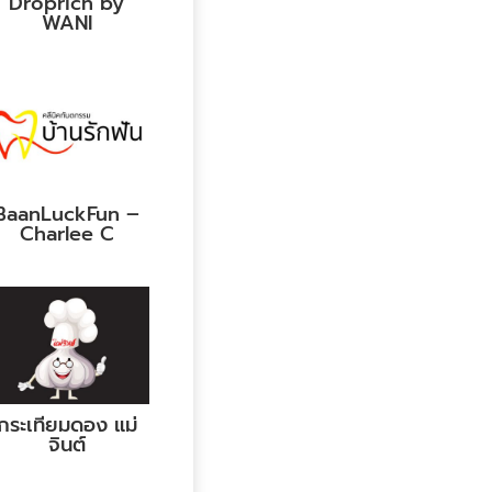
Droprich by
WANI
BaanLuckFun –
Charlee C
กระเทียมดอง แม่
จินต์