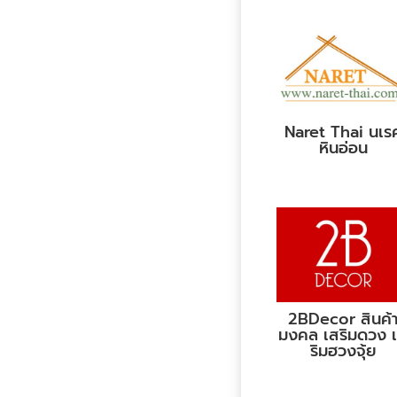
Naret Thai นเร
หินอ่อน
2BDecor สินค้
มงคล เสริมดวง 
ริมฮวงจุ้ย