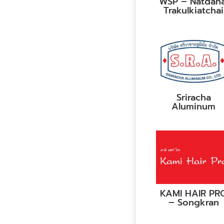
WSP – Natdana
Trakulkiatchai
Sriracha
Aluminum
KAMI HAIR PR
– Songkran