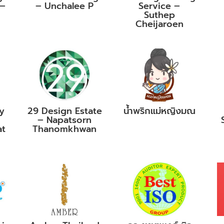
 –
– Unchalee P
Service –
Suthep
Cheijaroen
y
29 Design Estate
น้ำพริกแม่หญิงมณ
– Napatsorn
at
Thanomkhwan